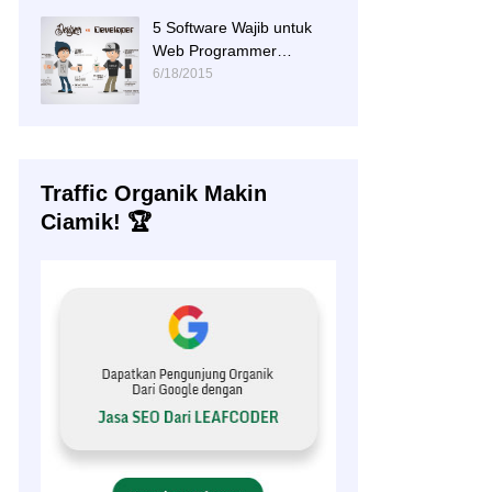
5 Software Wajib untuk
Web Programmer
(Download)
6/18/2015
Traffic Organik Makin
Ciamik! 🏆