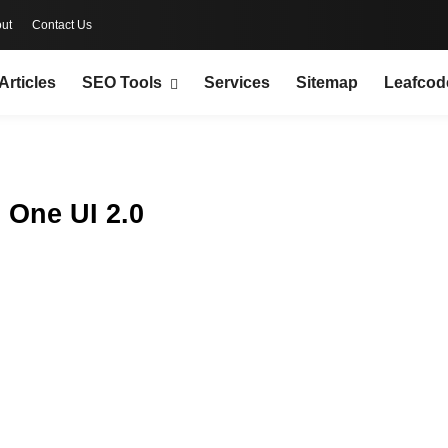
ut
Contact Us
Articles
SEO Tools
Services
Sitemap
Leafcod
 One UI 2.0