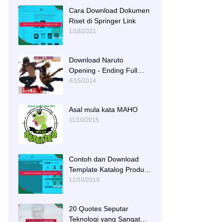
Cara Download Dokumen
Riset di Springer Link
1/18/2021
Download Naruto
Opening - Ending Full
Tracks
4/15/2014
Asal mula kata MAHO
11/10/2015
Contoh dan Download
Template Katalog Produk
DOCX
12/10/2019
20 Quotes Seputar
Teknologi yang Sangat