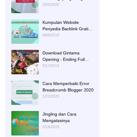
Menginspirasi
2/04/2020
Kumpulan Website
Penyedia Backlink Gratis
dan Berkualitas
8/08/2016
Download Gintama
Opening - Ending Full
Tracks
5/17/2014
Cara Memperbaiki Error
Breadcrumb Blogger 2020
1/22/2020
Jingling dan Cara
Mengatasinya
5/18/2015