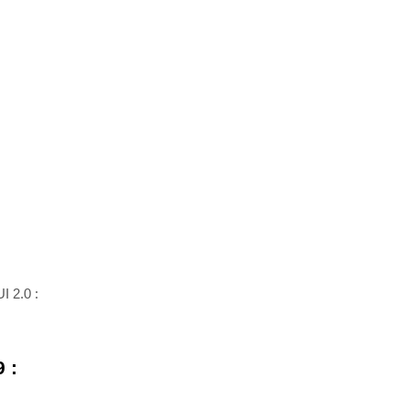
I 2.0 :
9 :