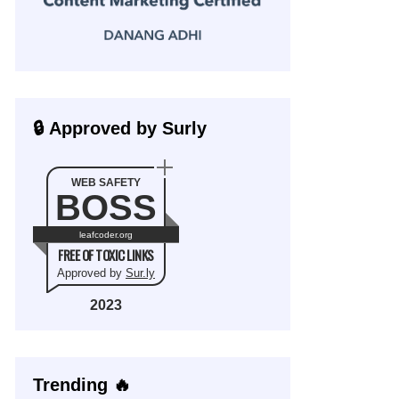
🔒 Approved by Surly
WEB SAFETY
BOSS
leafcoder.org
FREE OF TOXIC LINKS
Approved by
Sur.ly
2023
Trending 🔥