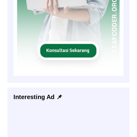
Interesting Ad 📌