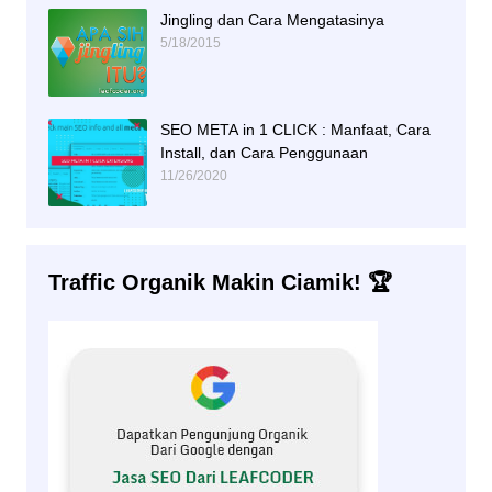
Jingling dan Cara Mengatasinya
5/18/2015
SEO META in 1 CLICK : Manfaat, Cara
Install, dan Cara Penggunaan
11/26/2020
Traffic Organik Makin Ciamik! 🏆