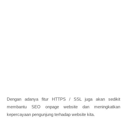
Dengan adanya fitur HTTPS / SSL juga akan sedikit
membantu SEO onpage website dan meningkatkan
kepercayaan pengunjung terhadap website kita.