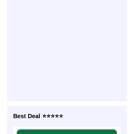
Best Deal ⭐⭐⭐⭐⭐