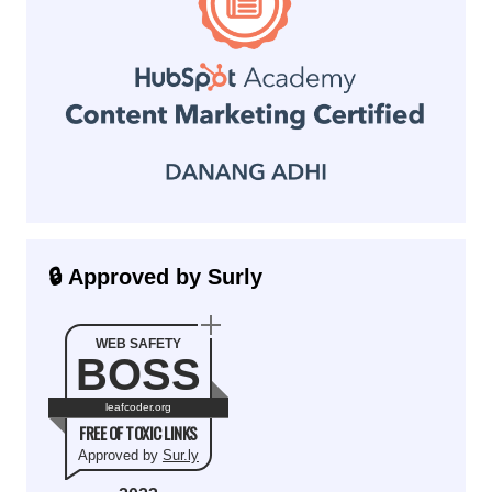
🔒 Approved by Surly
WEB SAFETY
BOSS
leafcoder.org
FREE OF TOXIC LINKS
Approved by
Sur.ly