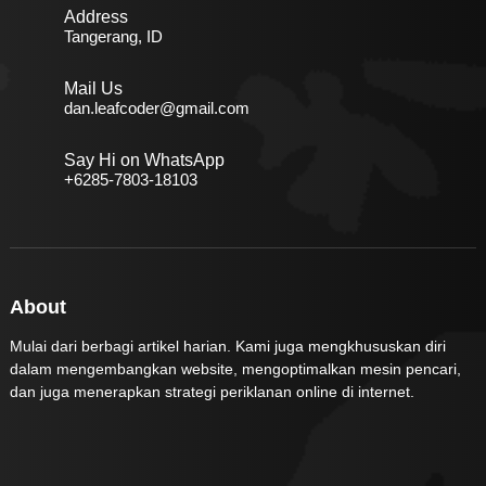
Address
Tangerang, ID
Mail Us
dan.leafcoder@gmail.com
Say Hi on WhatsApp
+6285-7803-18103
About
Mulai dari berbagi artikel harian. Kami juga mengkhususkan diri
dalam mengembangkan website, mengoptimalkan mesin pencari,
dan juga menerapkan strategi periklanan online di internet.