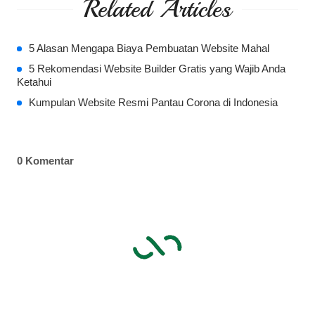
Related Articles
5 Alasan Mengapa Biaya Pembuatan Website Mahal
5 Rekomendasi Website Builder Gratis yang Wajib Anda
Ketahui
Kumpulan Website Resmi Pantau Corona di Indonesia
0 Komentar