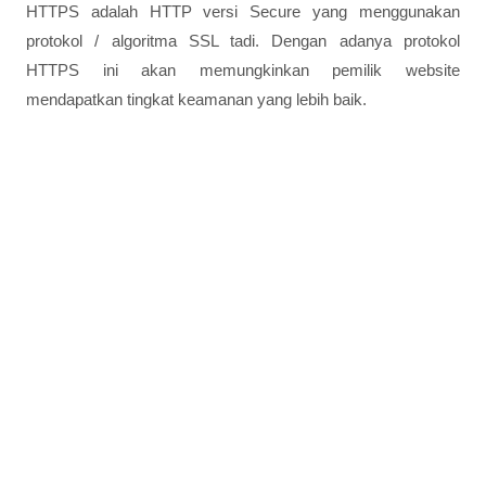
HTTPS adalah HTTP versi Secure yang menggunakan
protokol / algoritma SSL tadi. Dengan adanya protokol
HTTPS ini akan memungkinkan pemilik website
mendapatkan tingkat keamanan yang lebih baik.