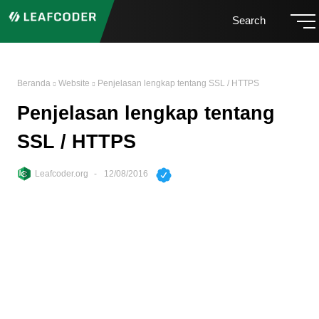
Search
Beranda
Website
Penjelasan lengkap tentang SSL / HTTPS
Penjelasan lengkap tentang
SSL / HTTPS
Leafcoder.org
12/08/2016