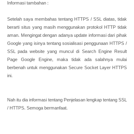
Informasi tambahan :
Setelah saya membahas tentang HTTPS / SSL diatas, tidak
berarti situs yang masih menggunakan protokol HTTP tidak
aman. Mengingat dengan adanya update informasi dari pihak
Google yang isinya tentang sosialisasi penggunaan HTTPS /
SSL pada website yang muncul di Search Engine Result
Page Google Engine, maka tidak ada salahnya mulai
berbenah untuk menggunakan Secure Socket Layer HTTPS
ini.
Nah itu dia informasi tentang Penjelasan lengkap tentang SSL
/ HTTPS. Semoga bermanfaat.