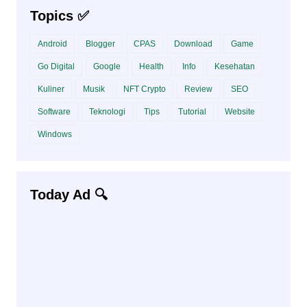
Topics ✅
Android
Blogger
CPAS
Download
Game
Go Digital
Google
Health
Info
Kesehatan
Kuliner
Musik
NFT Crypto
Review
SEO
Software
Teknologi
Tips
Tutorial
Website
Windows
Today Ad 🔍