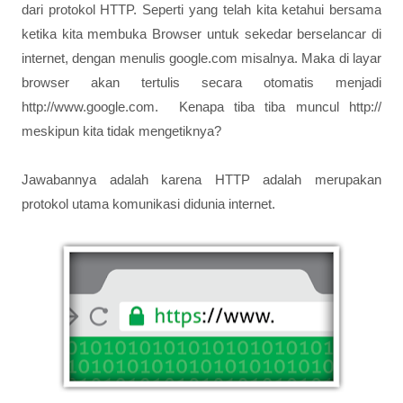
dari protokol HTTP. Seperti yang telah kita ketahui bersama
ketika kita membuka Browser untuk sekedar berselancar di
internet, dengan menulis google.com misalnya. Maka di layar
browser akan tertulis secara otomatis menjadi
http://www.google.com. Kenapa tiba tiba muncul http://
meskipun kita tidak mengetiknya?
Jawabannya adalah karena HTTP adalah merupakan
protokol utama komunikasi didunia internet.