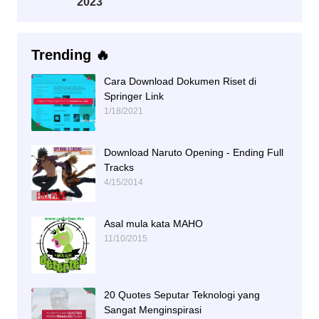
2023
Trending 🔥
Cara Download Dokumen Riset di
Springer Link
1/18/2021
Download Naruto Opening - Ending Full
Tracks
4/15/2014
Asal mula kata MAHO
11/10/2015
20 Quotes Seputar Teknologi yang
Sangat Menginspirasi