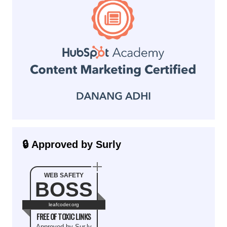
🔒 Approved by Surly
WEB SAFETY
BOSS
leafcoder.org
FREE OF TOXIC LINKS
Approved by
Sur.ly