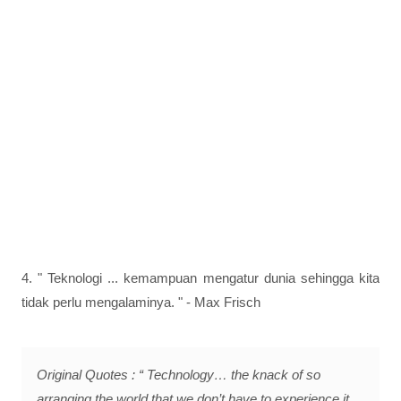
4. " Teknologi ... kemampuan mengatur dunia sehingga kita
tidak perlu mengalaminya. " - Max Frisch
Original Quotes : “ Technology… the knack of so
arranging the world that we don’t have to experience it.