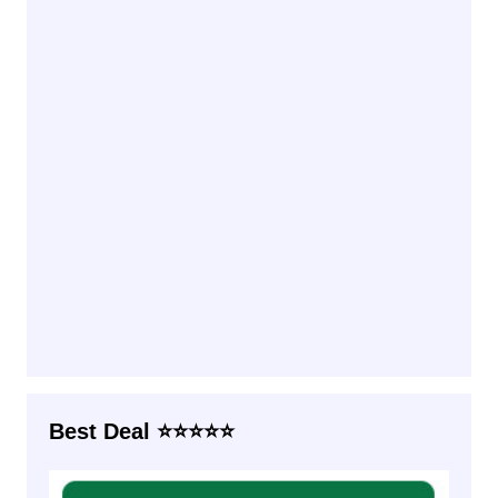
Best Deal ⭐⭐⭐⭐⭐