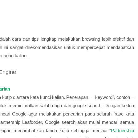
alah cara dan tips lengkap melakukan browsing lebih efektif dan
ah ini sangat direkomendasikan untuk mempercepat mendapatkan
carian kalian.
 Engine
arian
tip diantara kata kunci kalian. Penerapan = "keyword", contoh =
h untuk meminimalkan salah duga dari google search. Dengan kedua
encari Google agar melakukan pencarian pada seluruh frase kata
: Partnership Leafcoder, Google search akan mulai mencari semua
engan menambahkan tanda kutip sehingga menjadi "
Partnership