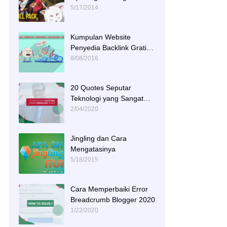
Tracks
5/17/2014
Kumpulan Website
Penyedia Backlink Gratis
dan Berkualitas
8/08/2016
20 Quotes Seputar
Teknologi yang Sangat
Menginspirasi
2/04/2020
Jingling dan Cara
Mengatasinya
5/18/2015
Cara Memperbaiki Error
Breadcrumb Blogger 2020
1/22/2020