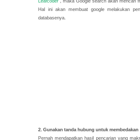
Leafcoder
", maka Google search akan mencari f
Hal ini akan membuat google melakukan pen
databasenya.
2. Gunakan tanda hubung untuk membedakan ka
Pernah mendapatkan hasil pencarian yang makn