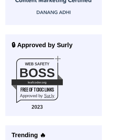
🔒 Approved by Surly
WEB SAFETY
BOSS
leafcoder.org
FREE OF TOXIC LINKS
Approved by
Sur.ly
2023
Trending 🔥