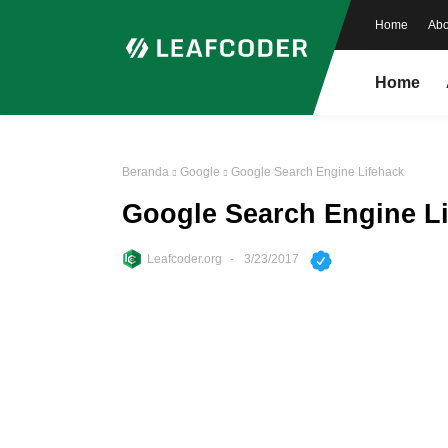
Home
Abo
Home
Beranda
Google
Google Search Engine Lifehack
Google Search Engine L
Leafcoder.org
3/23/2017