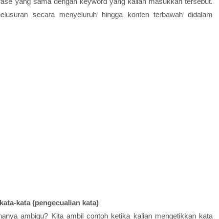
rase yang sama dengan keyword yang kalian masukkan tersebut.
elusuran secara menyeluruh hingga konten terbawah didalam
ta-kata (pengecualian kata)
anya ambigu? Kita ambil contoh ketika kalian mengetikkan kata