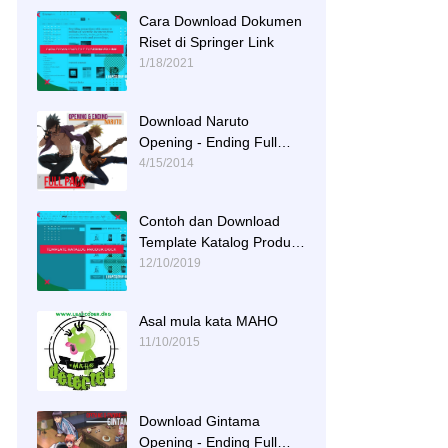
Cara Download Dokumen
Riset di Springer Link
1/18/2021
Download Naruto
Opening - Ending Full
Tracks
4/15/2014
Contoh dan Download
Template Katalog Produk
DOCX
12/10/2019
Asal mula kata MAHO
11/10/2015
Download Gintama
Opening - Ending Full