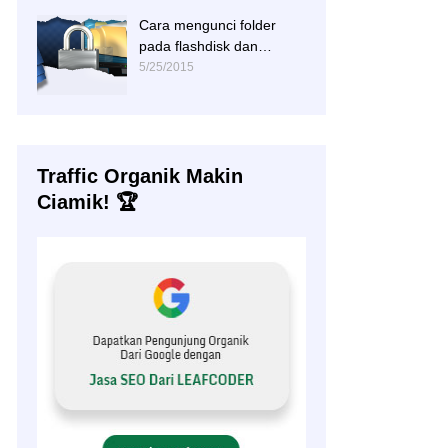
Cara mengunci folder
pada flashdisk dan
hardisk
5/25/2015
Traffic Organik Makin
Ciamik! 🏆