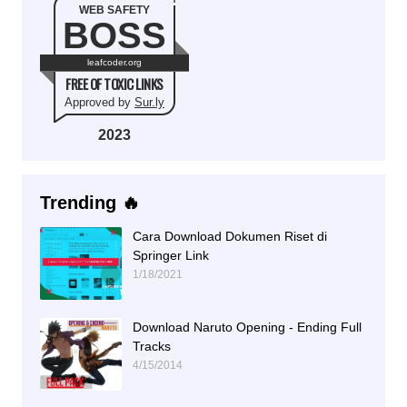
WEB SAFETY
BOSS
leafcoder.org
FREE OF TOXIC LINKS
Approved by
Sur.ly
2023
Trending 🔥
Cara Download Dokumen Riset di
Springer Link
1/18/2021
Download Naruto Opening - Ending Full
Tracks
4/15/2014