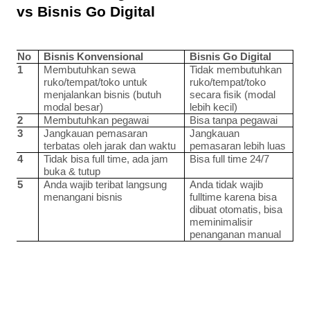
vs Bisnis Go Digital
No
Bisnis Konvensional
Bisnis Go Digital
1
Membutuhkan sewa 
Tidak membutuhkan 
ruko/tempat/toko untuk 
ruko/tempat/toko 
menjalankan bisnis (butuh 
secara fisik (modal 
modal besar)
lebih kecil)
2
Membutuhkan pegawai
Bisa tanpa pegawai
3
Jangkauan pemasaran 
Jangkauan 
terbatas oleh jarak dan waktu
pemasaran lebih luas
4
Tidak bisa full time, ada jam 
Bisa full time 24/7
buka & tutup
5
Anda wajib teribat langsung 
Anda tidak wajib 
menangani bisnis
fulltime karena bisa 
dibuat otomatis, bisa 
meminimalisir 
penanganan manual 