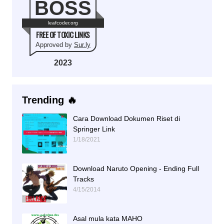
BOSS
leafcoder.org
FREE OF TOXIC LINKS
Approved by
Sur.ly
2023
Trending 🔥
Cara Download Dokumen Riset di
Springer Link
1/18/2021
Download Naruto Opening - Ending Full
Tracks
4/15/2014
Asal mula kata MAHO