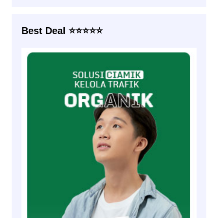
Best Deal ⭐⭐⭐⭐⭐