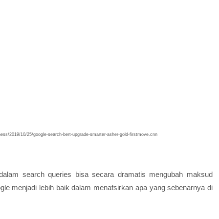
iness/2019/10/25/google-search-bert-upgrade-smarter-asher-gold-firstmove.cnn
a dalam search queries bisa secara dramatis mengubah maksud
le menjadi lebih baik dalam menafsirkan apa yang sebenarnya di