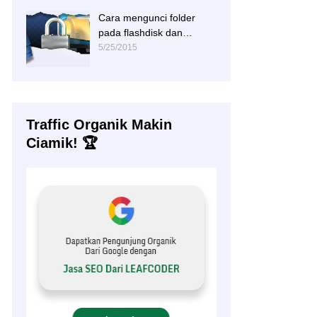
Cara mengunci folder
pada flashdisk dan
hardisk
5/25/2015
Traffic Organik Makin
Ciamik! 🏆