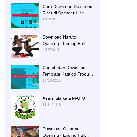
Cara Download Dokumen
Riset di Springer Link
1/18/2021
Download Naruto
Opening - Ending Full
Tracks
4/15/2014
Contoh dan Download
Template Katalog Produk
DOCX
12/10/2019
Asal mula kata MAHO
11/10/2015
Download Gintama
Opening - Ending Full