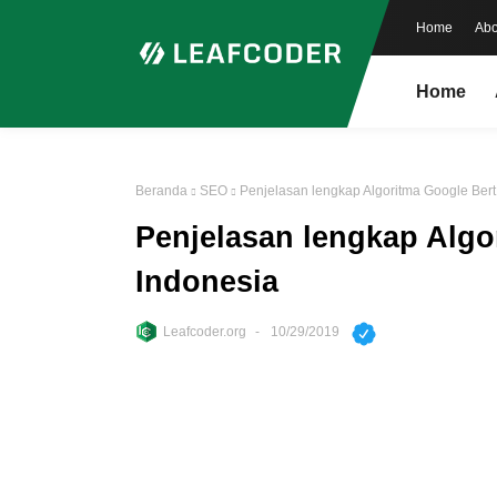
Home
Abo
Home
Beranda
SEO
Penjelasan lengkap Algoritma Google Ber
Penjelasan lengkap Algo
Indonesia
Leafcoder.org
10/29/2019