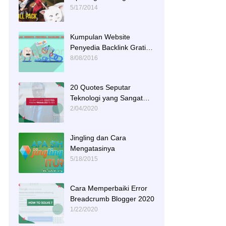
Tracks
5/17/2014
Kumpulan Website
Penyedia Backlink Gratis
dan Berkualitas
8/08/2016
20 Quotes Seputar
Teknologi yang Sangat
Menginspirasi
2/04/2020
Jingling dan Cara
Mengatasinya
5/18/2015
Cara Memperbaiki Error
Breadcrumb Blogger 2020
1/22/2020