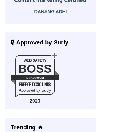
🔒 Approved by Surly
WEB SAFETY
BOSS
leafcoder.org
FREE OF TOXIC LINKS
Approved by
Sur.ly
2023
Trending 🔥