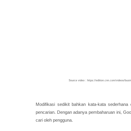
Source video : https://edition.cnn.com/videos/bus
Modifikasi sedikit bahkan kata-kata sederhan
pencarian. Dengan adanya pembaharuan ini, Goog
cari oleh pengguna.