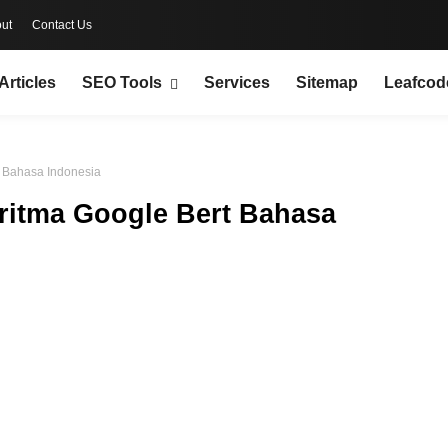
ut
Contact Us
Articles
SEO Tools
Services
Sitemap
Leafcod
t Bahasa Indonesia
ritma Google Bert Bahasa