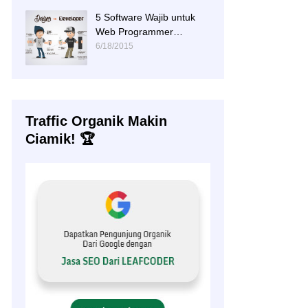
5 Software Wajib untuk
Web Programmer
(Download)
6/18/2015
Traffic Organik Makin
Ciamik! 🏆