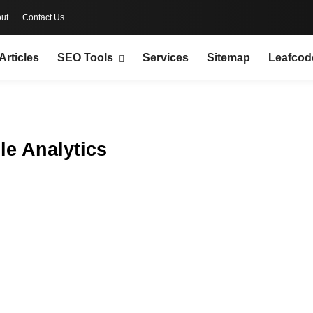
ut
Contact Us
Articles
SEO Tools
Services
Sitemap
Leafcod
le Analytics