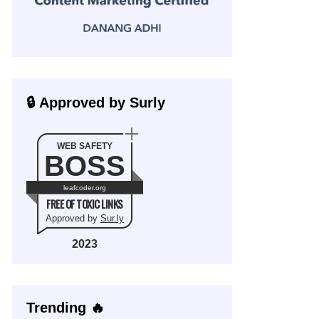
🔒 Approved by Surly
WEB SAFETY
BOSS
leafcoder.org
FREE OF TOXIC LINKS
Approved by
Sur.ly
2023
Trending 🔥