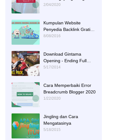
Menginspirasi
2/04/2020
Kumpulan Website
Penyedia Backlink Gratis
dan Berkualitas
8/08/2016
Download Gintama
Opening - Ending Full
Tracks
5/17/2014
Cara Memperbaiki Error
Breadcrumb Blogger 2020
1/22/2020
Jingling dan Cara
Mengatasinya
5/18/2015