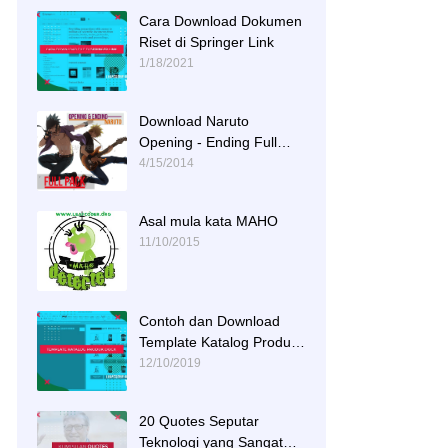
Cara Download Dokumen
Riset di Springer Link
1/18/2021
Download Naruto
Opening - Ending Full
Tracks
4/15/2014
Asal mula kata MAHO
11/10/2015
Contoh dan Download
Template Katalog Produk
DOCX
12/10/2019
20 Quotes Seputar
Teknologi yang Sangat