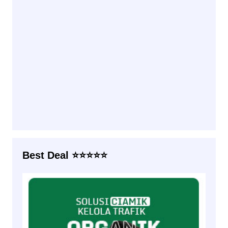
Best Deal ⭐⭐⭐⭐⭐