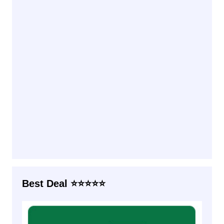
Best Deal ⭐⭐⭐⭐⭐