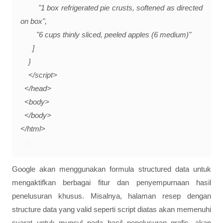
"1 box refrigerated pie crusts, softened as directed
on box",
"6 cups thinly sliced, peeled apples (6 medium)"
]
}
</script>
</head>
<body>
</body>
</html>
Google akan menggunakan formula structured data untuk
mengaktifkan berbagai fitur dan penyempurnaan hasil
penelusuran khusus. Misalnya, halaman resep dengan
structure data yang valid seperti script diatas akan memenuhi
syarat untuk muncul pada hasil penelusuran grafis, akan