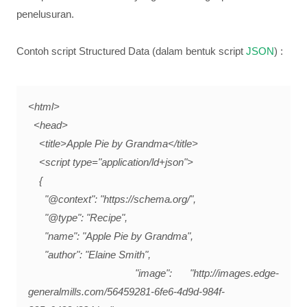
penelusuran.
Contoh script Structured Data (dalam bentuk script
JSON
) :
<html>
<head>
<title>Apple Pie by Grandma</title>
<script type="application/ld+json">
{
"@context": "https://schema.org/",
"@type": "Recipe",
"name": "Apple Pie by Grandma",
"author": "Elaine Smith",
"image": "http://images.edge-
generalmills.com/56459281-6fe6-4d9d-984f-