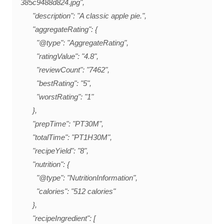
385c9488d824.jpg",
"description": "A classic apple pie.",
"aggregateRating": {
"@type": "AggregateRating",
"ratingValue": "4.8",
"reviewCount": "7462",
"bestRating": "5",
"worstRating": "1"
},
"prepTime": "PT30M",
"totalTime": "PT1H30M",
"recipeYield": "8",
"nutrition": {
"@type": "NutritionInformation",
"calories": "512 calories"
},
"recipeIngredient": [