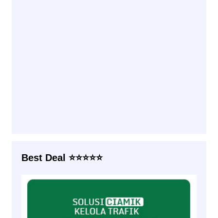
Best Deal ⭐⭐⭐⭐⭐