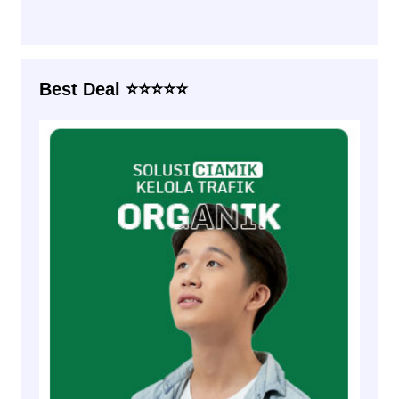
Best Deal ⭐⭐⭐⭐⭐