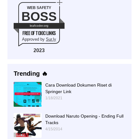
WEB SAFETY
BOSS
leafcoder.org
FREE OF TOXIC LINKS
Approved by
Sur.ly
2023
Trending 🔥
Cara Download Dokumen Riset di
Springer Link
1/18/2021
Download Naruto Opening - Ending Full
Tracks
4/15/2014