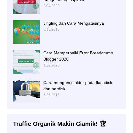
2/04/2020
Jingling dan Cara Mengatasinya
5/18/2015
Cara Memperbaiki Error Breadcrumb
Blogger 2020
1/22/2020
Cara mengunci folder pada flashdisk
dan hardisk
5/25/2015
Traffic Organik Makin Ciamik! 🏆