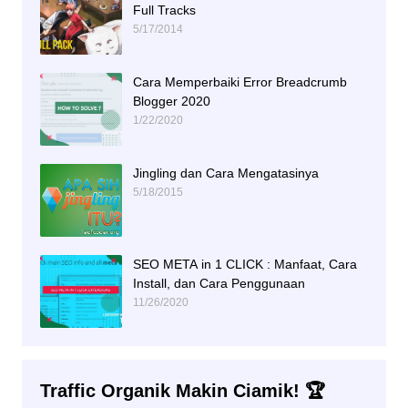
Full Tracks
5/17/2014
Cara Memperbaiki Error Breadcrumb
Blogger 2020
1/22/2020
Jingling dan Cara Mengatasinya
5/18/2015
SEO META in 1 CLICK : Manfaat, Cara
Install, dan Cara Penggunaan
11/26/2020
Traffic Organik Makin Ciamik! 🏆