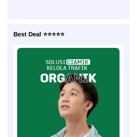
Best Deal ⭐⭐⭐⭐⭐