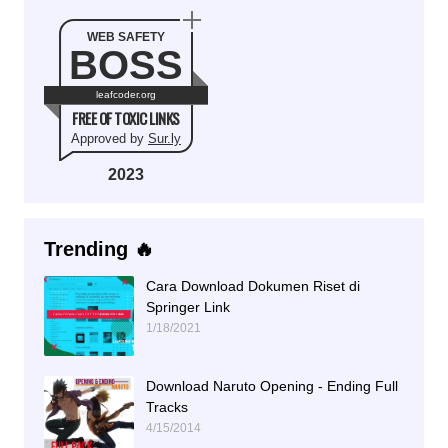
WEB SAFETY
BOSS
leafcoder.org
FREE OF TOXIC LINKS
Approved by
Sur.ly
2023
Trending 🔥
Cara Download Dokumen Riset di
Springer Link
1/18/2021
Download Naruto Opening - Ending Full
Tracks
4/15/2014