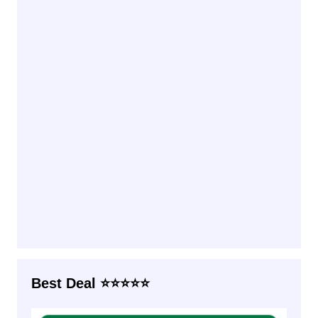
Best Deal ⭐⭐⭐⭐⭐