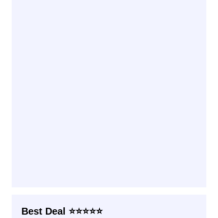
Best Deal ⭐⭐⭐⭐⭐