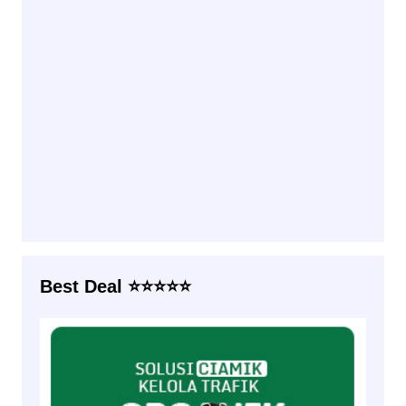
Best Deal ⭐⭐⭐⭐⭐