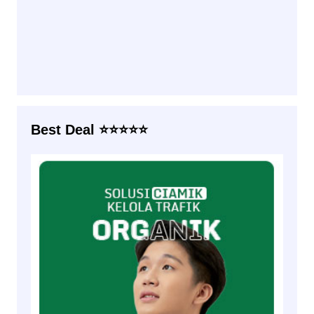
Best Deal ⭐⭐⭐⭐⭐