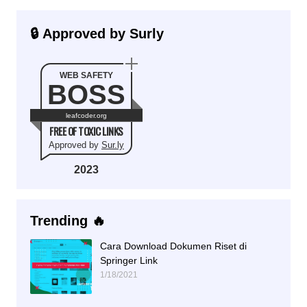
🔒 Approved by Surly
WEB SAFETY
BOSS
leafcoder.org
FREE OF TOXIC LINKS
Approved by
Sur.ly
2023
Trending 🔥
Cara Download Dokumen Riset di
Springer Link
1/18/2021