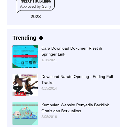
FREE OF TOXIC LINKS
Approved by
Sur.ly
2023
Trending 🔥
Cara Download Dokumen Riset di
Springer Link
1/18/2021
Download Naruto Opening - Ending Full
Tracks
4/15/2014
Kumpulan Website Penyedia Backlink
Gratis dan Berkualitas
8/08/2016