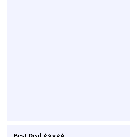
Best Deal ⭐⭐⭐⭐⭐